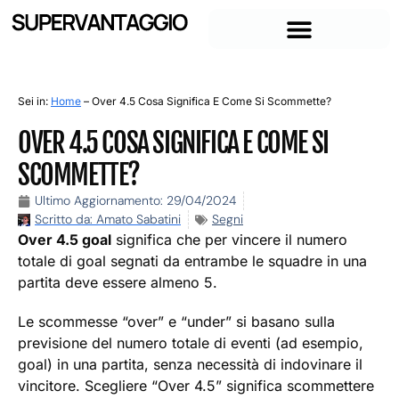
Sei in:
Home
–
Over 4.5 Cosa Significa E Come Si Scommette?
OVER 4.5 COSA SIGNIFICA E COME SI
SCOMMETTE?
Ultimo Aggiornamento: 29/04/2024
Scritto da:
Amato Sabatini
Segni
Over 4.5 goal
significa che per vincere il numero
totale di goal segnati da entrambe le squadre in una
partita deve essere almeno 5.
Le scommesse “over” e “under” si basano sulla
previsione del numero totale di eventi (ad esempio,
goal) in una partita, senza necessità di indovinare il
vincitore. Scegliere “Over 4.5” significa scommettere