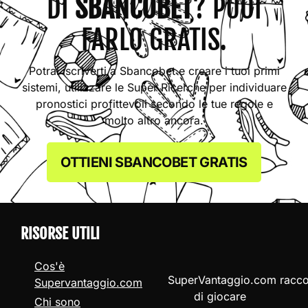
DI
SBANCOBET
?
PUOI
FARLO GRATIS.
Potrai iscriverti a Sbancobet e creare i tuoi primi
sistemi, utilizzare le Super Ricerche per individuare
pronostici profittevoli secondo le tue regole e
molto altro ancora.
OTTIENI SBANCOBET GRATIS
RISORSE UTILI
Cos'è
SuperVantaggio.com racc
Supervantaggio.com
di giocare
Chi sono