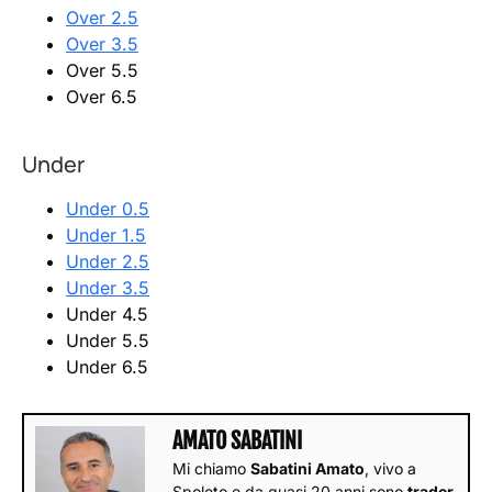
Over 2.5
Over 3.5
Over 5.5
Over 6.5
Under
Under 0.5
Under 1.5
Under 2.5
Under 3.5
Under 4.5
Under 5.5
Under 6.5
AMATO SABATINI
Mi chiamo
Sabatini Amato
, vivo a
Spoleto e da quasi 20 anni sono
trader