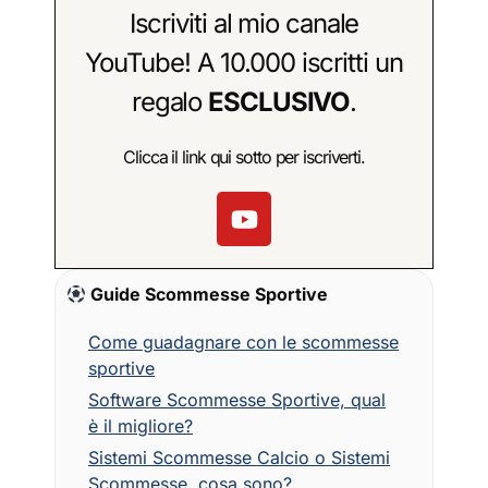
Iscriviti al mio canale
YouTube! A 10.000 iscritti un
regalo
ESCLUSIVO
.
Clicca il link qui sotto per iscriverti.
Guide Scommesse Sportive
Come guadagnare con le scommesse
sportive
Software Scommesse Sportive, qual
è il migliore?
Sistemi Scommesse Calcio o Sistemi
Scommesse, cosa sono?