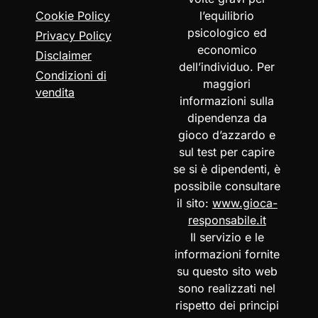
Cookie Policy
l’equilibrio
psicologico ed
Privacy Policy
economico
Disclaimer
dell’individuo. Per
Condizioni di
maggiori
vendita
informazioni sulla
dipendenza da
gioco d’azzardo e
sul test per capire
se si è dipendenti, è
possibile consultare
il sito:
www.gioca-
responsabile.it
Il servizio e le
informazioni fornite
su questo sito web
sono realizzati nel
rispetto dei principi