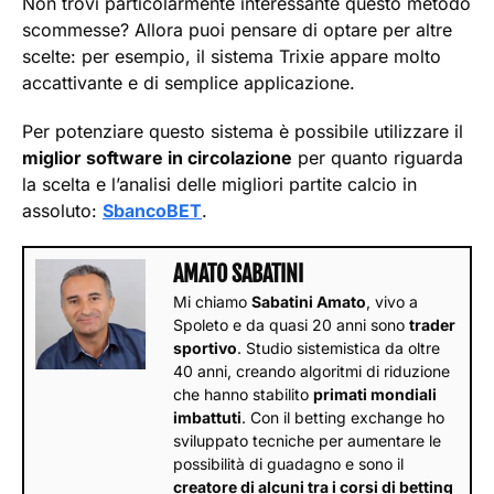
Non trovi particolarmente interessante questo metodo
scommesse? Allora puoi pensare di optare per altre
scelte: per esempio, il sistema Trixie appare molto
accattivante e di semplice applicazione.
Per potenziare questo sistema è possibile utilizzare il
miglior software in circolazione
per quanto riguarda
la scelta e l’analisi delle migliori partite calcio in
assoluto:
SbancoBET
.
AMATO SABATINI
Mi chiamo
Sabatini Amato
, vivo a
Spoleto e da quasi 20 anni sono
trader
sportivo
. Studio sistemistica da oltre
40 anni, creando algoritmi di riduzione
che hanno stabilito
primati mondiali
imbattuti
. Con il betting exchange ho
sviluppato tecniche per aumentare le
possibilità di guadagno e sono il
creatore di alcuni tra i corsi di betting