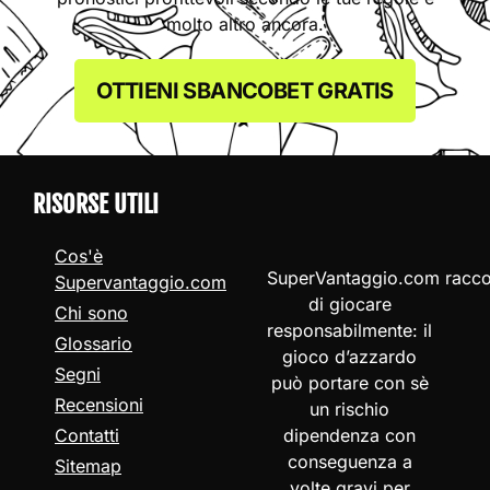
molto altro ancora.
OTTIENI SBANCOBET GRATIS
RISORSE UTILI
Cos'è
SuperVantaggio.com racc
Supervantaggio.com
di giocare
Chi sono
responsabilmente: il
Glossario
gioco d’azzardo
Segni
può portare con sè
Recensioni
un rischio
Contatti
dipendenza con
conseguenza a
Sitemap
volte gravi per