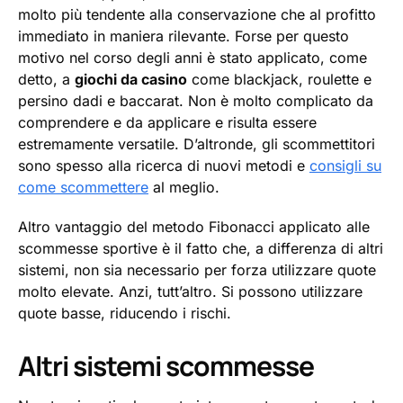
molto più tendente alla conservazione che al profitto
immediato in maniera rilevante. Forse per questo
motivo nel corso degli anni è stato applicato, come
detto, a
giochi da casino
come blackjack, roulette e
persino dadi e baccarat. Non è molto complicato da
comprendere e da applicare e risulta essere
estremamente versatile. D’altronde, gli scommettitori
sono spesso alla ricerca di nuovi metodi e
consigli su
come scommettere
al meglio.
Altro vantaggio del metodo Fibonacci applicato alle
scommesse sportive è il fatto che, a differenza di altri
sistemi, non sia necessario per forza utilizzare quote
molto elevate. Anzi, tutt’altro. Si possono utilizzare
quote basse, riducendo i rischi.
Altri sistemi scommesse