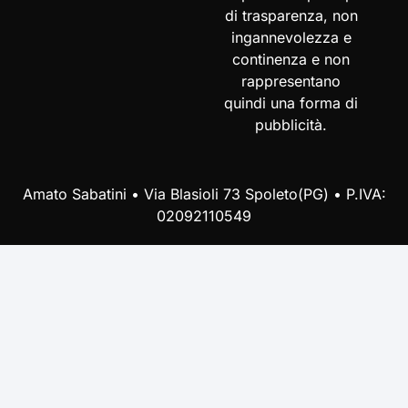
di trasparenza, non
ingannevolezza e
continenza e non
rappresentano
quindi una forma di
pubblicità.
Amato Sabatini • Via Blasioli 73 Spoleto(PG) • P.IVA:
02092110549