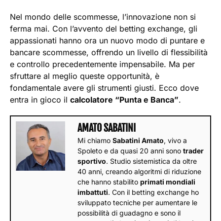
Nel mondo delle scommesse, l’innovazione non si
ferma mai. Con l’avvento del betting exchange, gli
appassionati hanno ora un nuovo modo di puntare e
bancare scommesse, offrendo un livello di flessibilità
e controllo precedentemente impensabile. Ma per
sfruttare al meglio queste opportunità, è
fondamentale avere gli strumenti giusti. Ecco dove
entra in gioco il
calcolatore “Punta e Banca”
.
AMATO SABATINI
Mi chiamo
Sabatini Amato
, vivo a
Spoleto e da quasi 20 anni sono
trader
sportivo
. Studio sistemistica da oltre
40 anni, creando algoritmi di riduzione
che hanno stabilito
primati mondiali
imbattuti
. Con il betting exchange ho
sviluppato tecniche per aumentare le
possibilità di guadagno e sono il