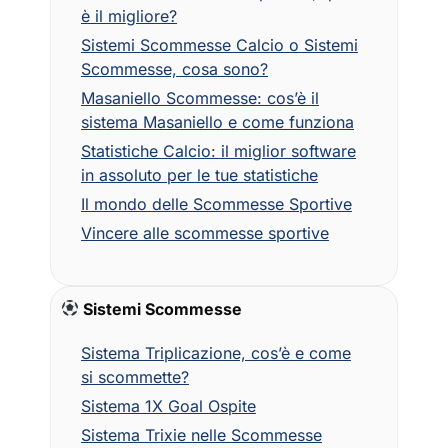
è il migliore?
Sistemi Scommesse Calcio o Sistemi
Scommesse, cosa sono?
Masaniello Scommesse: cos’è il
sistema Masaniello e come funziona
Statistiche Calcio: il miglior software
in assoluto per le tue statistiche
Il mondo delle Scommesse Sportive
Vincere alle scommesse sportive
Sistemi Scommesse
Sistema Triplicazione, cos’è e come
si scommette?
Sistema 1X Goal Ospite
Sistema Trixie nelle Scommesse