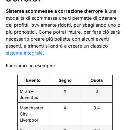
Sistema scommesse a correzione d’errore
è una
modalità di scommessa che ti permette di ottenere
dei profitti, ovviamente ridotti, pur sbagliando uno o
più pronostici. Come potrai intuire, per fare ciò sarà
necessario creare più bollette con alcuni eventi
assenti, altrimenti si andrà a creare un classico
sistema integrale
.
Facciamo un esempio:
Evento
Segno
Quota
Milan –
X
3
Juventus
Manchester
X
3.4
City –
Liverpool