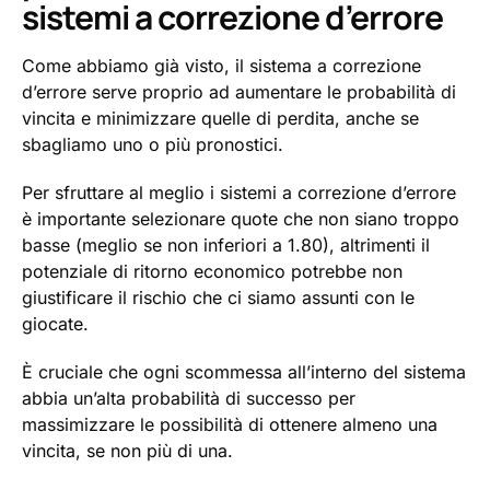
sistemi a correzione d’errore
Come abbiamo già visto, il sistema a correzione
d’errore serve proprio ad aumentare le probabilità di
vincita e minimizzare quelle di perdita, anche se
sbagliamo uno o più pronostici.
Per sfruttare al meglio i sistemi a correzione d’errore
è importante selezionare quote che non siano troppo
basse (meglio se non inferiori a 1.80), altrimenti il
potenziale di ritorno economico potrebbe non
giustificare il rischio che ci siamo assunti con le
giocate.
È cruciale che ogni scommessa all’interno del sistema
abbia un’alta probabilità di successo per
massimizzare le possibilità di ottenere almeno una
vincita, se non più di una.