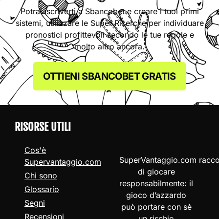
Potrai iscriverti a Sbancobet e creare i tuoi primi
sistemi, utilizzare le Super Ricerche per individuare
pronostici profittevoli secondo le tue regole e
molto altro ancora.
OTTIENI SBANCOBET GRATIS
RISORSE UTILI
Cos'è
SuperVantaggio.com racc
Supervantaggio.com
di giocare
Chi sono
responsabilmente: il
Glossario
gioco d’azzardo
Segni
può portare con sè
Recensioni
un rischio