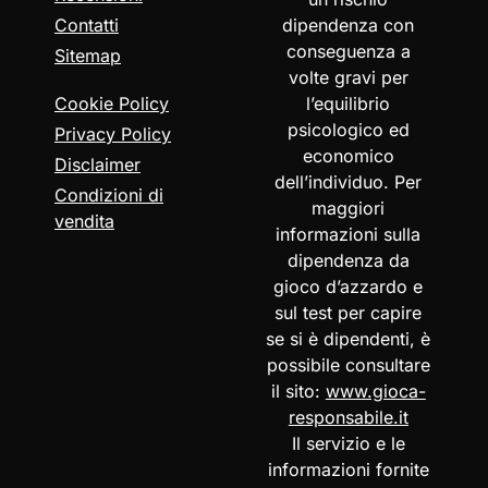
Contatti
dipendenza con
conseguenza a
Sitemap
volte gravi per
Cookie Policy
l’equilibrio
psicologico ed
Privacy Policy
economico
Disclaimer
dell’individuo. Per
Condizioni di
maggiori
vendita
informazioni sulla
dipendenza da
gioco d’azzardo e
sul test per capire
se si è dipendenti, è
possibile consultare
il sito:
www.gioca-
responsabile.it
Il servizio e le
informazioni fornite