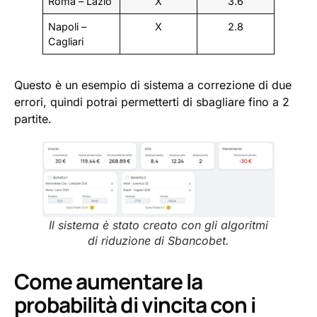
Roma – Lazio
X
3.6
Napoli –
X
2.8
Cagliari
Questo è un esempio di sistema a correzione di due
errori, quindi potrai permetterti di sbagliare fino a 2
partite.
Il sistema è stato creato con gli algoritmi
di riduzione di Sbancobet.
Come aumentare la
probabilità di vincita con i