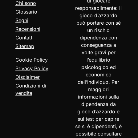
di giocare
Chi sono
responsabilmente: il
Glossario
gioco d’azzardo
Segni
può portare con sè
Recensioni
un rischio
Contatti
dipendenza con
conseguenza a
Sitemap
volte gravi per
Cookie Policy
l’equilibrio
psicologico ed
Privacy Policy
economico
Disclaimer
dell’individuo. Per
Condizioni di
maggiori
vendita
informazioni sulla
dipendenza da
gioco d’azzardo e
sul test per capire
se si è dipendenti, è
possibile consultare