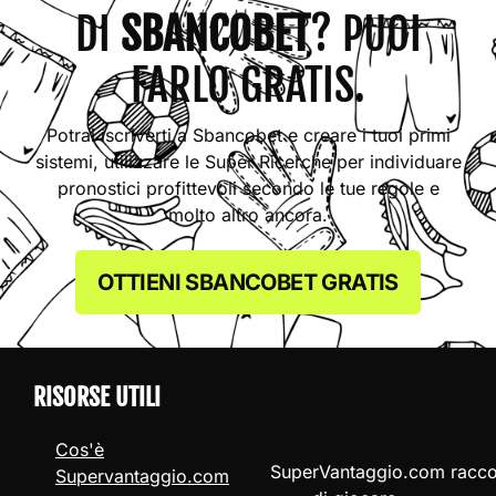
DI
SBANCOBET
?
PUOI
FARLO GRATIS.
Potrai iscriverti a Sbancobet e creare i tuoi primi
sistemi, utilizzare le Super Ricerche per individuare
pronostici profittevoli secondo le tue regole e
molto altro ancora.
OTTIENI SBANCOBET GRATIS
RISORSE UTILI
Cos'è
SuperVantaggio.com racc
Supervantaggio.com