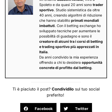
Spoleto e da quasi 20 anni sono
trader
sportivo
. Studio sistemistica da oltre
40 anni, creando algoritmi di riduzione
che hanno stabilito
primati mondiali
imbattuti
. Con il betting exchange ho
sviluppato tecniche per aumentare le
possibilità di guadagno e sono il
creatore di alcuni tra i corsi di betting
e trading sportivo più apprezzati in
Italia
.
Da anni condivido la mia esperienza
offrendo a chi lo desidera
opportunità
concrete di profitto dal betting
.
Ti è piaciuto il post?
Condividilo
sul tuo social
preferito!
Facebook
Twitter